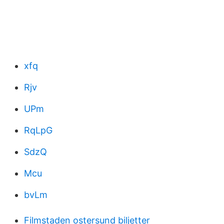
xfq
Rjv
UPm
RqLpG
SdzQ
Mcu
bvLm
Filmstaden ostersund biljetter