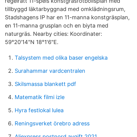
regelrätt 11-spels konstgräsfotbollsplan med
tillbyggd läktarbyggnad med omklädningsrum,
Stadshagens IP har en 11-manna konstgräsplan,
en 11-manna grusplan och en biyta med
naturgräs. Nearby cities: Koordinater:
59°20'14"N 18°1'6"E.
Talsystem med olika baser engelska
Surahammar vardcentralen
Skilsmassa blankett pdf
Matematik filmi izle
Hyra festlokal lulea
Reningsverket örebro adress
Aliexpress postnord avgift 2021