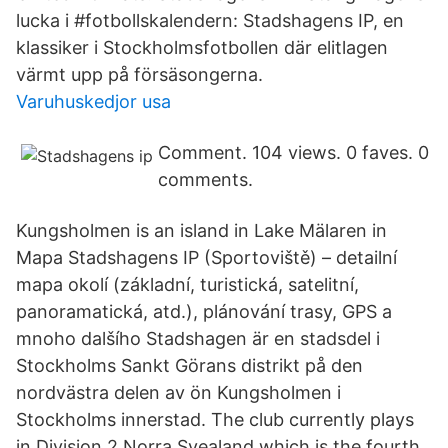
lucka i #fotbollskalendern: Stadshagens IP, en
klassiker i Stockholmsfotbollen där elitlagen
värmt upp på försäsongerna.
Varuhuskedjor usa
Comment. 104 views. 0 faves. 0
comments.
Kungsholmen is an island in Lake Mälaren in
Mapa Stadshagens IP (Sportoviště) – detailní
mapa okolí (základní, turistická, satelitní,
panoramatická, atd.), plánování trasy, GPS a
mnoho dalšího Stadshagen är en stadsdel i
Stockholms Sankt Görans distrikt på den
nordvästra delen av ön Kungsholmen i
Stockholms innerstad. The club currently plays
in Division 2 Norra Svealand which is the fourth