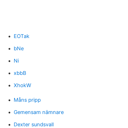
EOTak
bNe
Ni
xbbB
XhokW
Måns pripp
Gemensam nämnare
Dexter sundsvall