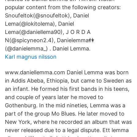
popular content from the following creators:
Snoufeltok(@snoufeltok), Daniel
Lema(@lokitolema), Daniel
Lema(@daniellema90), J O R D A
N(@spicyneon2.4), Danielemma👫
(@danielemma_) . Daniel Lemma.
Karl magnus nilsson
www.daniellemma.com Daniel Lemma was born
in Addis Abeba, Ethiopia, but came to Sweden as
an infant. He formed his first bands in his teens,
and couple of years later he moved to
Gothenburg. In the mid nineties, Lemma was a
part of the group Mo Blues. He later moved to
New York, where he recorded an album that was
never released due to a legal dispute. Ett lemma